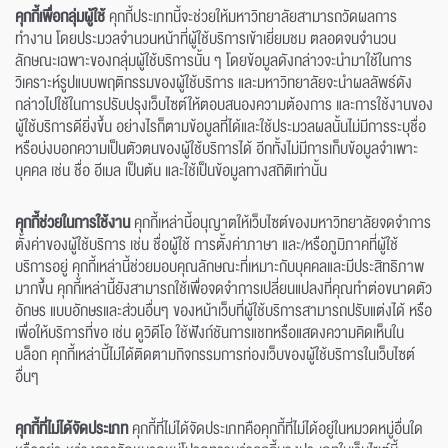
คุกกี้เพื่อกลุ่มผู้ใช้
คุกกี้ประเภทนี้จะช่วยให้มหาวิทยาลัยสามารถวัดผลการ
ทำงาน โดยประมวลจำนวนหน้าที่ผู้ใช้บริการเข้าเยี่ยมชม ตลอดจนจำนวน
ลักษณะเฉพาะของกลุ่มผู้ใช้บริการนั้น ๆ โดยข้อมูลดังกล่าวจะนำมาใช้ในการ
วิเคราะห์รูปแบบพฤติกรรมของผู้ใช้บริการ และมหาวิทยาลัยจะนำผลลัพธ์ดัง
กล่าวไปใช้ในการปรับปรุงเว็บไซต์ให้ตอบสนองความต้องการ และการใช้งานของ
ผู้ใช้บริการดียิ่งขึ้น อย่างไรก็ตามข้อมูลที่ได้และใช้ประมวลผลนั้นไม่มีการระบุชื่อ
หรือบ่งบอกความเป็นตัวตนของผู้ใช้บริการได้ อีกทั้งไม่มีการเก็บข้อมูลจำเพาะ
บุคคล เช่น ชื่อ อีเมล เป็นต้น และใช้เป็นข้อมูลทางสถิติเท่านั้น
คุกกี้ช่วยในการใช้งาน
คุกกี้เหล่านี้อนุญาตให้เว็บไซต์ของมหาวิทยาลัยจดจำการ
ตั้งค่าของผู้ใช้บริการ เช่น ชื่อผู้ใช้ การตั้งค่าภาษา และ/หรือภูมิภาคที่ผู้ใช้
บริการอยู่ คุกกี้เหล่านี้ช่วยมอบคุณลักษณะที่เหมาะกับบุคคลและมีประสิทธิภาพ
มากขึ้น คุกกี้เหล่านี้ยังสามารถใช้เพื่อจดจำการเปลี่ยนแปลงที่คุณทำต่อขนาดตัว
อักษร แบบอักษรและส่วนอื่นๆ ของหน้าเว็บที่ผู้ใช้บริการสามารถปรับแต่งได้ หรือ
เพื่อให้บริการที่ขอ เช่น ดูวิดีโอ ใช้ฟังก์ชันการแชทหรือแสดงความคิดเห็นใน
บล็อก คุกกี้เหล่านี้ไม่ได้ติดตามกิจกรรมการท่องเว็บของผู้ใช้บริการในเว็บไซต์
อื่นๆ
คุกกี้ที่ไม่ได้จัดประเภท
คุกกี้ที่ไม่ได้จัดประเภทคือคุกกี้ที่ไม่ได้อยู่ในหมวดหมู่อื่นใด