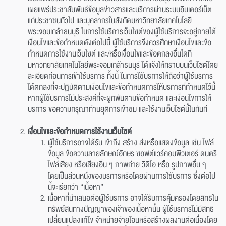
เผยแพร่ประชาสัมพันธ์ข้อมูลข่าวสารและบริการผ่านระบบอินเตอร์เน็ต
แก่ประชาชนทั่วไป และบุคลากรในสังกัดมหาวิทยาลัยเทคโนโลยี
พระจอมเกล้าธนบุรี ในการใช้บริการเว็บไซต์ของผู้ใช้บริการจะอยู่ภายใต้
เงื่อนไขและข้อกำหนดดังต่อไปนี้ ผู้ใช้บริการจึงควรศึกษาเงื่อนไขและข้อ
กำหนดการใช้งานเว็บไซต์ และ/หรือเงื่อนไขและข้อตกลงอื่นใดที่
มหาวิทยาลัยเทคโนโลยีพระจอมเกล้าธนบุรี ได้แจ้งให้ทราบบนเว็บไซต์โดย
ละเอียดก่อนการเข้าใช้บริการ ทั้งนี้ ในการใช้บริการให้ถือว่าผู้ใช้บริการ
ได้ตกลงที่จะปฏิบัติตามเงื่อนไขและข้อกำหนดการให้บริการที่กำหนดไว้นี้
หากผู้ใช้บริการไม่ประสงค์ที่จะผูกพันตามข้อกำหนด และเงื่อนไขการให้
บริการ ขอความกรุณาท่านยุติการเข้าชม และใช้งานเว็บไซต์นี้ในทันที
เงื่อนไขและข้อกำหนดการใช้งานเว็บไซต์
ผู้ใช้บริการอาจได้รับ เข้าถึง สร้าง ส่งหรือแสดงข้อมูล เช่น ไฟล์
ข้อมูล ข้อความลายลักษณ์อักษร ซอฟต์แวร์คอมพิวเตอร์ ดนตรี
ไฟล์เสียง หรือเสียงอื่น ๆ ภาพถ่าย วิดีโอ หรือ รูปภาพอื่น ๆ
โดยเป็นส่วนหนึ่งของบริการหรือโดยผ่านการใช้บริการ ซึ่งต่อไป
นี้จะเรียกว่า “เนื้อหา”
เนื้อหาที่นำเสนอต่อผู้ใช้บริการ อาจได้รับการคุ้มครองโดยสิทธิใน
ทรัพย์สินทางปัญญาของเจ้าของเนื้อหานั้น ผู้ใช้บริการไม่มีสิทธิ
เปลี่ยนแปลงแก้ไข จำหน่ายจ่ายโอนหรือสร้างผลงานต่อเนื่องโดย